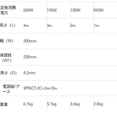
定格消費
260W
195W
130W
965W
電力
長さ（L）
3m
2m
1m
4m
幅（W）
200mm
保護鉄
230mm
（W1）
4.2mm
厚さ（D）
電源線/ア
2PNCT-2C×3m/3m
ース
6.7kg
5.1kg
3.6kg
2.0kg
重量