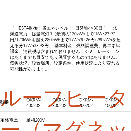
［ HESTA制御：省エネレベル・1日5時間×30日 ］ 北
海道電力 従量電灯B（最初の120kWhまで1kWh23.97
円/120kWhを超え280kWhまで1kWh30.26円/280kWhを超
える分1kWh33.98円） 基本料金、燃料調整費、再エネ賦
課金、消費税は含まれておりません。シミュレーション
はあくまでも目安であり保証するものではありません。
気象状況、設置場所、設定条件、使用状況により変わる
可能性があります。
ルーフヒータ
OKRM-
OKRM-
OKRM-
OKRM-
型番
400202
300202
200202
100202
定格電圧
ー
（マグネッ
単相200V