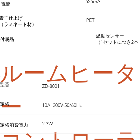
525mA
電流
素子仕上げ
PET
（ラミネート材）
温度センサー
付属品
（1セットにつき2本
ルームヒータ
型番
ZD-8001
ー
定格
10A 200V-50/60Hz
2.3W
定格消費電力