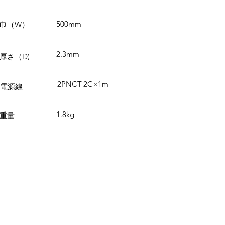
500mm
巾（W）
2.3mm
厚さ（D)
2PNCT-2C×1m
電源線
1.8kg
重量