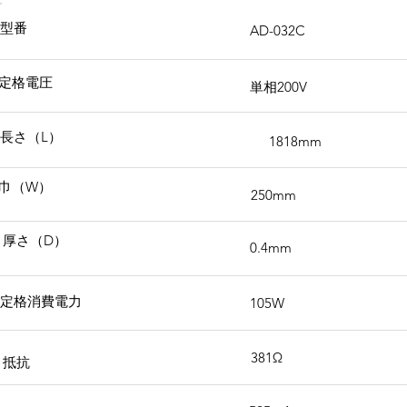
型番
AD-032C
定格電圧
単相200V
長さ（L）
1818mm
巾（W）
250mm
厚さ（D）
0.4mm
定格消費電力
105W
381Ω
抵抗