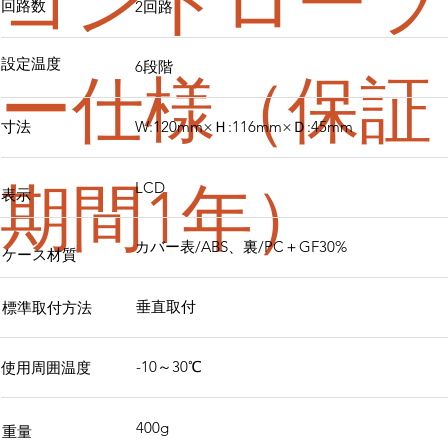
コントローラ
回路数
2回路
設定温度
6段階
ー仕様（保証
寸法
W:120mm×Ｈ:116mm×Ｄ:45mm
期間1年）
LCD
表示
カバー表/ABS、裏/PC＋GF30%
ケース材質
垂直取付
標準取付方法
-10～30℃
使用周囲温度
400g
重量