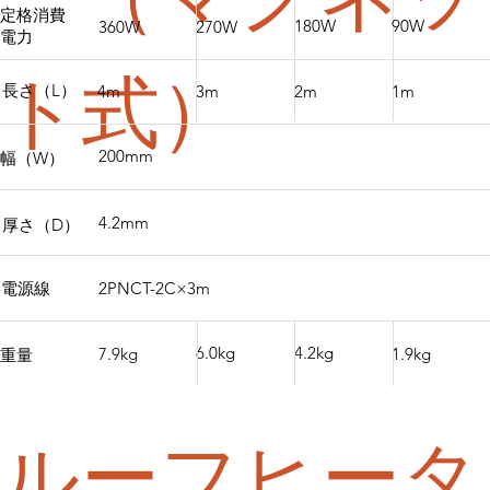
定格消費
180W
90W
360W
270W
電力
ト式）
長さ（L）
1m
3m
2m
4m
200mm
幅（W）
4.2mm
厚さ（D）
2PNCT-2C×3m
電源線
6.0kg
4.2kg
7.9kg
1.9kg
重量
ルーフヒータ