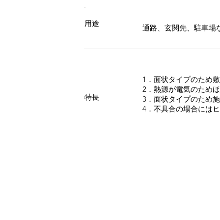
用途
通路、玄関先、駐車場
1．面状タイプのため
2．熱源が電気のため
特長
3．面状タイプのため
4．不具合の場合には