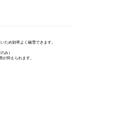
広いため効率よく融雪できます。
。
グのみ）
用が抑えられます。