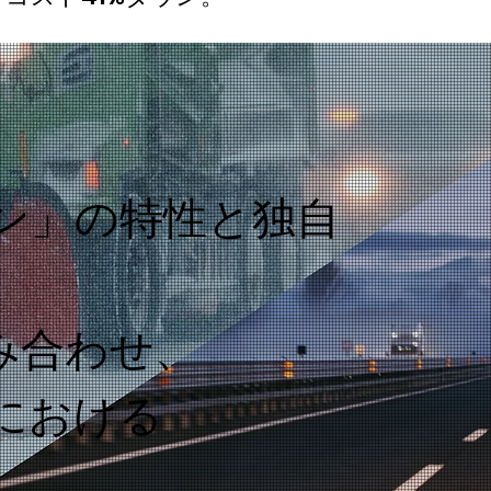
。
ェン」の特性と独自
み合わせ、
における
。