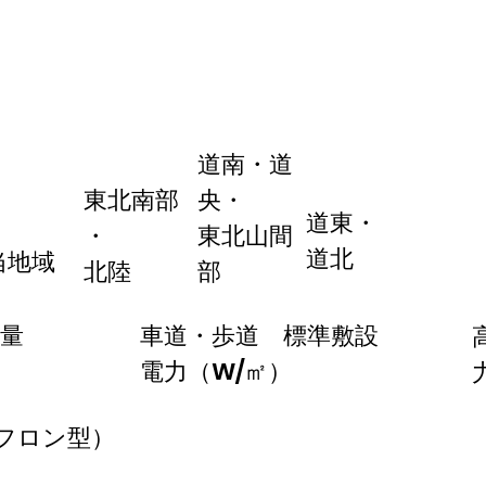
道南・道
東北南部​
央・
道東・
・
東北山間
道北
当地域
北陸
部
量
車道・歩道 標準敷設
電力（W/㎡）
テフロン型）