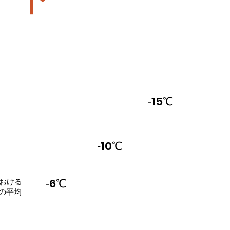
‐15℃
‐10℃
‐6℃
における
の平均