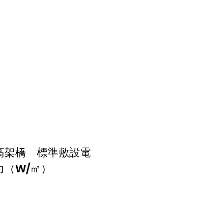
高架橋 標準敷設電
力（W/㎡）